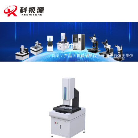
24小
时咨询
热线：
177-
680
产品中心
4-
/
/
首页
产品
影像测量仪
957
/
全自动影像测量仪
9