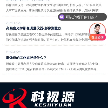
影像测量仪是一种利用数字影像技术进行测量和分析的仪器，它在科研领域
具有广泛的应用。影像测量仪可以通过拍摄目标物体的影像，然后利用软件
对影像进行分析，实现对目标物体的尺寸、形状、表面特征等的测量和分
可以介绍下你们的产品么
析，具有测量精度高、操作简便、快速高效等优点。以下是影像测量仪在科
2024-12-20
研领域的应用方面：
高精度光学影像测量仪器-影像测量仪
影像测量仪是建立在CCD数位影像的基础上，依托于计算机屏幕测量技术
和空间几何运算的强大软件能力而产生的。计算机在安装上专用控制与图形
测量软件后，变成了具有软件灵魂的测量大脑，是整个设备的主体。它能快
速读取光学尺的位移数值，通过建立在空间几何基础上的软件模块运算，瞬
2024-12-20
间得出所要的结果；并在屏幕上产生图形，供操作员进行图影对照，从而能
影像仪的工作原理是什么？
够直观地分辨测量结果可能存在的偏差。
影像仪主要是利用光学成像系统将物体的轮廓、表面特征等形成光学影像，
然后通过CCD（电荷耦合器件）相机或者CMOS（互补金属氧化物半导
体）相机进行图像采集。这些图像被传输到计算机软件系统中，软件会根据
预先设定的测量算法和参照标准来分析处理图像，从而得出物体的各种尺寸
参数（如长度、宽度、高度、直径等）、形状误差（如圆度、直线度等）以
及位置关系（如孔的中心距等）。