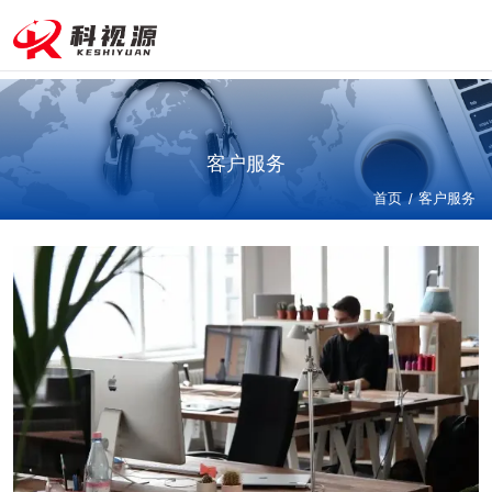
24小
时咨询
热线：
177-
680
客户服务
4-
首页
957
/
客户服务
9